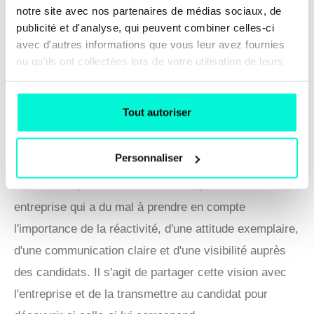
marque employeur de l'entreprise.
notre site avec nos partenaires de médias sociaux, de
publicité et d'analyse, qui peuvent combiner celles-ci
avec d'autres informations que vous leur avez fournies
ou qu'ils ont collectées lors de votre utilisation de leurs
Quels sont les plus grands défis de
services.
ton travail ?
Tout autoriser
Je ne dirais pas que c'est le plus dur, mais plutôt le
plus stimulant, et pour moi aujourd'hui le plus excitant
Personnaliser
: c'est d'arriver à faire matcher notre vision du
recrutement, notre vision du terrain, avec une
entreprise qui a du mal à prendre en compte
l'importance de la réactivité, d'une attitude exemplaire,
d'une communication claire et d'une visibilité auprès
des candidats. Il s'agit de partager cette vision avec
l'entreprise et de la transmettre au candidat pour