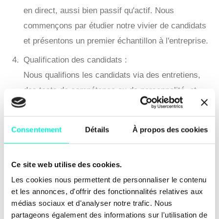
en direct, aussi bien passif qu'actif. Nous
commençons par étudier notre vivier de candidats
et présentons un premier échantillon à l'entreprise.
Qualification des candidats :
Nous qualifions les candidats via des entretiens,
des tests de compétence ou de personnalité, et
des prises de référence. Nous constituons une
shortlist que nous discutons avec l'entreprise.
Consentement
Détails
À propos des cookies
Sélection finale :
Nous sélectionnons quelques candidats qui
Ce site web utilise des cookies.
rencontreront l'entreprise pour un dernier entretien.
Les cookies nous permettent de personnaliser le contenu
et les annonces, d'offrir des fonctionnalités relatives aux
L'objectif est de rendre ce processus court et rapide
médias sociaux et d'analyser notre trafic. Nous
pour améliorer l'expérience du candidat et préserver la
partageons également des informations sur l'utilisation de