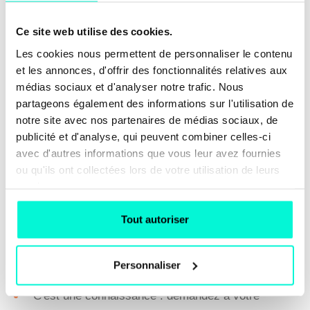
de déménager en Alaska).
Ce site web utilise des cookies.
Les cookies nous permettent de personnaliser le contenu
5 - Demandez une mise en relation
et les annonces, d'offrir des fonctionnalités relatives aux
médias sociaux et d'analyser notre trafic. Nous
Si le profil est intéressant pour vous, il y a 4 cas
partageons également des informations sur l'utilisation de
possibles :
notre site avec nos partenaires de médias sociaux, de
publicité et d'analyse, qui peuvent combiner celles-ci
C'est un ami proche de votre coopteur, demandez
avec d'autres informations que vous leur avez fournies
ou qu'ils ont collectées lors de votre utilisation de leurs
s'il peut vous donner le numéro de téléphone de
services.
cette personne en la prévenant que vous allez
l'appeler.
Tout autoriser
C'est un ami de votre coopteur : demandez une
Personnaliser
introduction par exemple sur LinkedIn
C'est une connaissance : demandez à votre