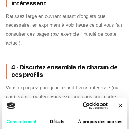
intéressent
Ratissez large en ouvrant autant d'onglets que
nécessaire, en exprimant à voix haute ce qui vous fait
consulter ces pages (par exemple l'intitulé de poste
actuel).
4 - Discutez ensemble de chacun de
ces profils
Vous expliquez pourquoi ce profil vous intéresse (ou
pas), votre coopteur vous explique dans quel cadre il
le connaît et s'il le recommande. Le cas échéant votre
coopteur vous donne également du contexte (par
Consentement
Détails
À propos des cookies
exemple, aucun intérêt de chasser quelqu'un qui vient