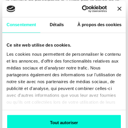
visio : vous pouvez tout à fait commencer à faire vos
entretiens avec le plan gratuit 😉. Le plan pro, qui
Consentement
Détails
À propos des cookies
commence à 14€/mois, vous donne plus d'options
comme le fait d'avoir plus de participants et de pouvoir
ajouter votre logo et vos couleurs.
Ce site web utilise des cookies.
Les cookies nous permettent de personnaliser le contenu
Bon sourcing !
et les annonces, d'offrir des fonctionnalités relatives aux
médias sociaux et d'analyser notre trafic. Nous
partageons également des informations sur l'utilisation de
notre site avec nos partenaires de médias sociaux, de
publicité et d'analyse, qui peuvent combiner celles-ci
avec d'autres informations que vous leur avez fournies
ou qu'ils ont collectées lors de votre utilisation de leurs
services.
Tout autoriser