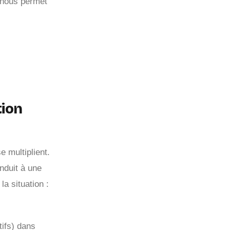
 nous permet
tion
e multiplient.
nduit à une
a situation :
tifs) dans