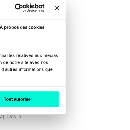
À propos des cookies
nt moins voire
ce s’agit de
nnalités relatives aux médias
i à analyser
on de notre site avec nos
 d'autres informations que
Tout autoriser
s serveurs
à). Dès la