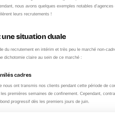
 cependant, nous avons quelques exemples notables d’agences 
lèrent leurs recrutements !
: une situation duale
e du recrutement en intérim et très peu le marché non-cadre
ne dichotomie claire au sein de ce marché :
imilés cadres
e nous ont transmis nos clients pendant cette période de c
t les premières semaines de confinement. Cependant, contr
bond progressif dès les premiers jours de juin.
seurs) cabinets spécialisés reprennent en moyenne plus vite 