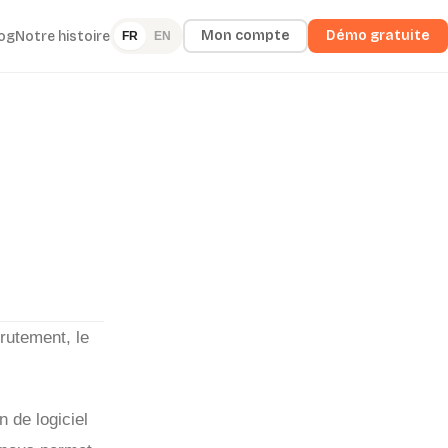
Mon compte
Démo gratuite
og
Notre histoire
FR
EN
crutement, le
 de logiciel