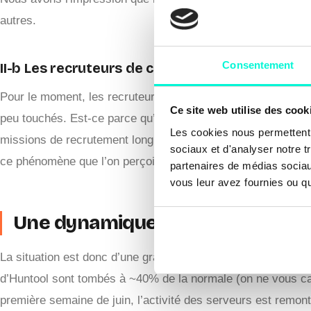
autres.
Consentement
II-b Les recruteurs de cadres supérieurs et ca
Pour le moment, les recruteurs de cadres supérieurs et cad
Ce site web utilise des cook
peu touchés. Est-ce parce qu’il s’agit de postes stratégiqu
Les cookies nous permettent d
missions de recrutement long terme et donc lancées avant la
sociaux et d'analyser notre t
ce phénomène que l’on perçoit pourtant très nettement.
partenaires de médias sociaux
vous leur avez fournies ou qu'
Une dynamique encourageante 
La situation est donc d’une grande hétérogénéité. D’un poin
d’Huntool sont tombés à ~40% de la normale (on ne vous cac
première semaine de juin, l’activité des serveurs est remonté