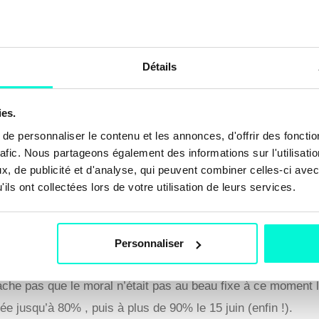
Détails
dres dirigeants
res dirigeants (ce qu’on appelle l’Executive Search) semble
ies.
es peu sensibles aux changements conjoncturels ? Est-ce par
e personnaliser le contenu et les annonces, d'offrir des fonctio
 crise sanitaire ? Nous ne nous risquerons ni à expliquer n
rafic. Nous partageons également des informations sur l'utilisati
, de publicité et d'analyse, qui peuvent combiner celles-ci avec
ils ont collectées lors de votre utilisation de leurs services.
?
Personnaliser
t de vue global, dès la première semaine du confinement, le
he pas que le moral n’était pas au beau fixe à ce moment l
e jusqu’à 80% , puis à plus de 90% le 15 juin (enfin !).