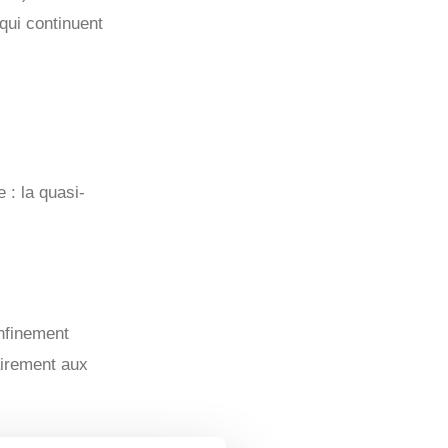
qui continuent
 : la quasi-
onfinement
airement aux
que les