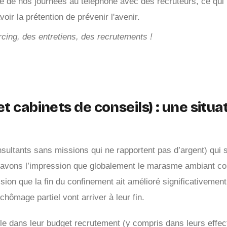
e de nos journées au téléphone avec des recruteurs, ce qui
oir la prétention de prévenir l'avenir.
urcing, des entretiens, des recrutements !
et cabinets de conseils) : une situa
sultants sans missions qui ne rapportent pas d’argent) qui s
s avons l’impression que globalement le marasme ambiant co
n que la fin du confinement ait amélioré significativement l
hômage partiel vont arriver à leur fin.
le dans leur budget recrutement (y compris dans leurs effec